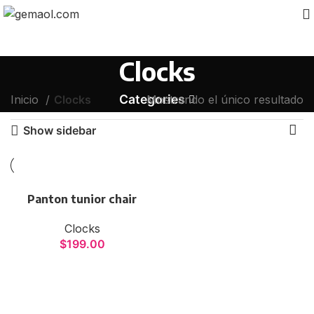
Clocks
Categories
Inicio
Clocks
Mostrando el único resultado
Show sidebar
Panton tunior chair
Clocks
$
199.00