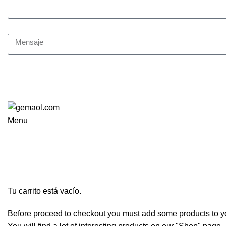
Mensaje
Regalanos tus datos y nos pondremos en contacto contigo.
Doy mi consentimiento para el procesamiento de datos perso
Menu
Shopping cart
Checkout
Order complete
Tu carrito está vacío.
Before proceed to checkout you must add some products to yo