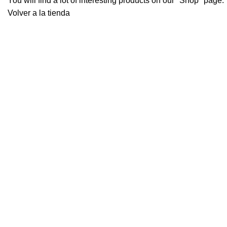
You will find a lot of interesting products on our "Shop" page.
Volver a la tienda