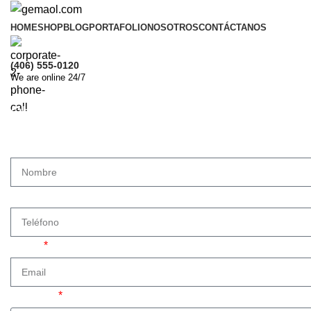
HOME
SHOP
BLOG
PORTAFOLIO
NOSOTROS
CONTÁCTANOS
(406) 555-0120
We are online 24/7
Obtén una asesoría gratuita
Nombre
Teléfono
Email
Solicitud