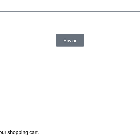
Enviar
nales y estoy de acuerdo con el acuerdo de usuario y la
polític
ur shopping cart.